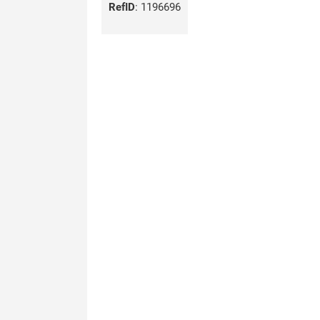
RefID
:
1196696