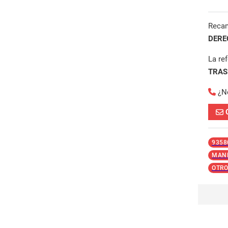
Reca
DERE
La re
TRAS
¿N
9358
MAND
OTRO