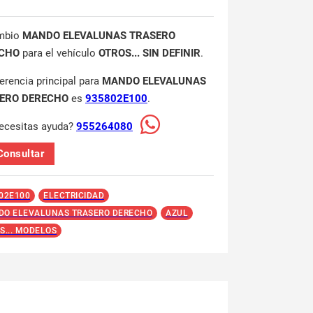
mbio
MANDO ELEVALUNAS TRASERO
CHO
para el vehículo
OTROS... SIN DEFINIR
.
ferencia principal para
MANDO ELEVALUNAS
ERO DERECHO
es
935802E100
.
ecesitas ayuda?
955264080
Consultar
02E100
ELECTRICIDAD
O ELEVALUNAS TRASERO DERECHO
AZUL
S... MODELOS