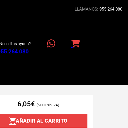
LLÁMANOS:
955 264 080
Necesitas ayuda?
955 264 080
6,05
€
5,00
€
AÑADIR AL CARRITO