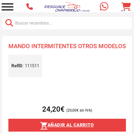
Buscar:
MANDO INTERMITENTES OTROS MODELOS
RefID
:
111511
24,20
€
20,00
€
AÑADIR AL CARRITO