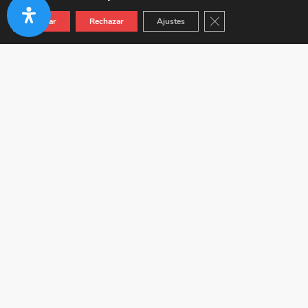
Cerrar el banner de co
Aceptar
Rechazar
Ajustes
Autovía A-92 KM 24.5 (Junto a Venta Híspalis) 41410
Carmona (Sevilla)