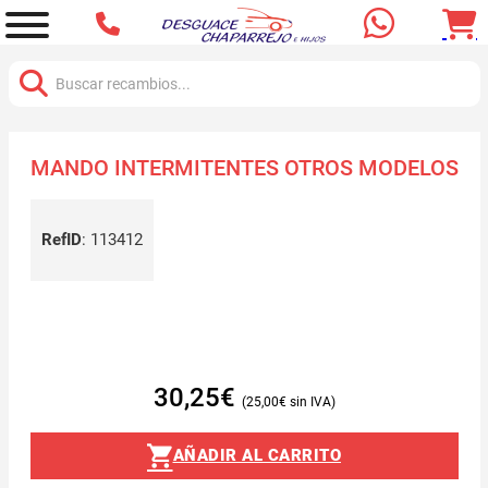
Buscar:
MANDO INTERMITENTES OTROS MODELOS
RefID
:
113412
30,25
€
25,00
€
AÑADIR AL CARRITO