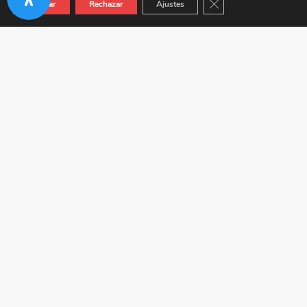
Cerrar el banner de co
Aceptar
Rechazar
Ajustes
Autovía A-92 KM 24.5 (Junto a Venta Híspalis) 41410
Carmona (Sevilla)