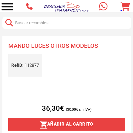
Buscar:
MANDO LUCES OTROS MODELOS
RefID
:
112877
36,30
€
30,00
€
AÑADIR AL CARRITO