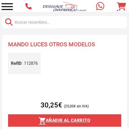
Buscar:
MANDO LUCES OTROS MODELOS
RefID
:
112876
30,25
€
25,00
€
AÑADIR AL CARRITO