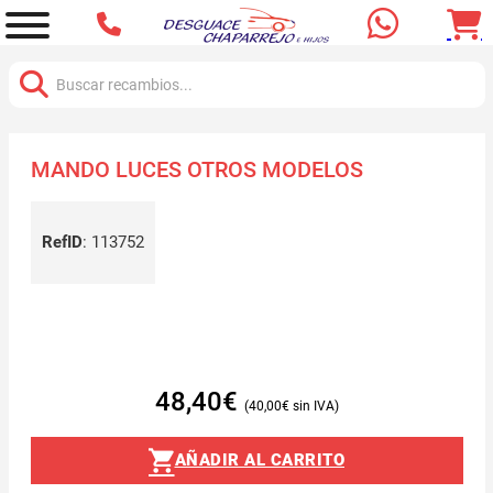
Buscar:
MANDO LUCES OTROS MODELOS
RefID
:
113752
48,40
€
40,00
€
AÑADIR AL CARRITO