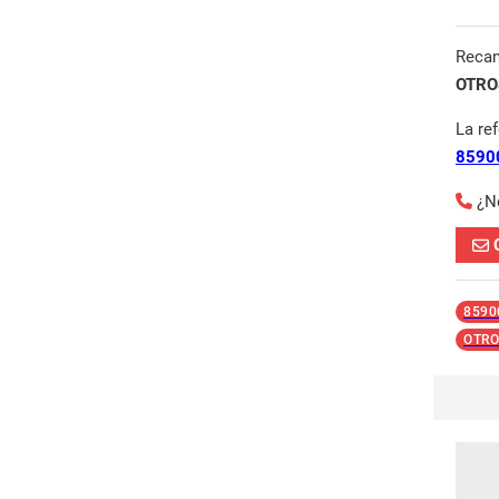
Reca
OTROS
La re
8590
¿N
8590
OTRO