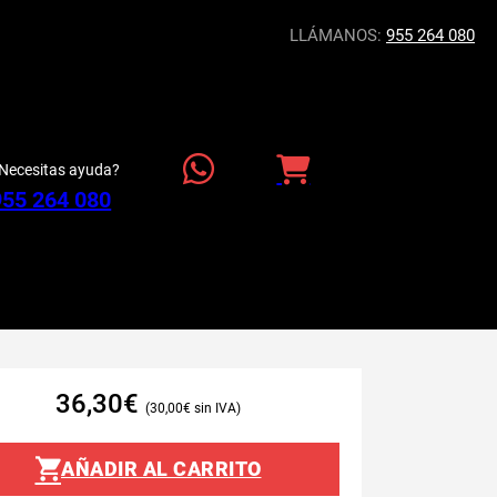
LLÁMANOS:
955 264 080
Necesitas ayuda?
955 264 080
36,30
€
30,00
€
AÑADIR AL CARRITO