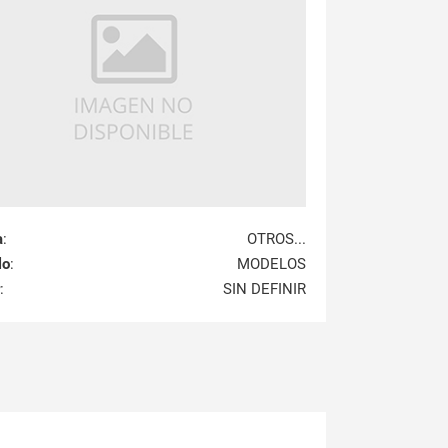
a
:
OTROS...
lo
:
MODELOS
:
SIN DEFINIR