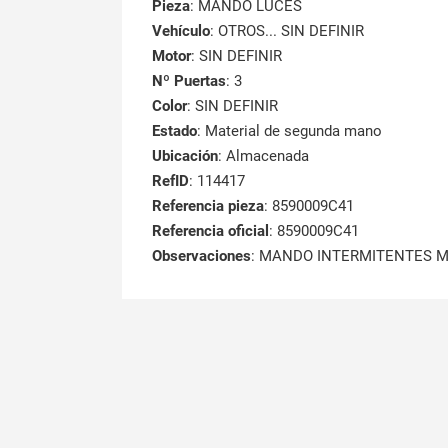
Pieza
: MANDO LUCES
Vehículo
: OTROS... SIN DEFINIR
Motor
: SIN DEFINIR
Nº Puertas
: 3
Color
: SIN DEFINIR
Estado
: Material de segunda mano
Ubicación
: Almacenada
RefID
: 114417
Referencia pieza
: 8590009C41
Referencia oficial
: 8590009C41
Observaciones
:
MANDO INTERMITENTES MA