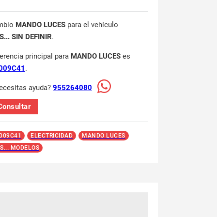
mbio
MANDO LUCES
para el vehículo
... SIN DEFINIR
.
ferencia principal para
MANDO LUCES
es
009C41
.
ecesitas ayuda?
955264080
Consultar
009C41
ELECTRICIDAD
MANDO LUCES
S... MODELOS