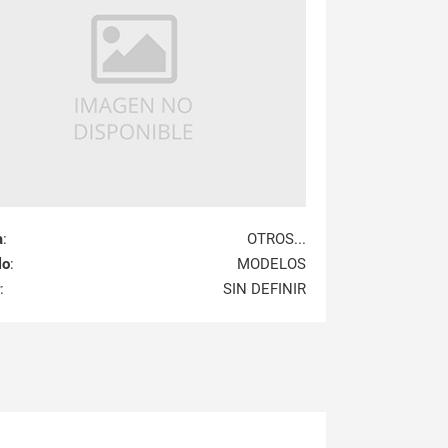
a
:
OTROS...
lo
:
MODELOS
:
SIN DEFINIR