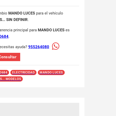
mbio
MANDO LUCES
para el vehículo
... SIN DEFINIR
.
ferencia principal para
MANDO LUCES
es
0684
.
ecesitas ayuda?
955264080
Consultar
0684
ELECTRICIDAD
MANDO LUCES
S... MODELOS