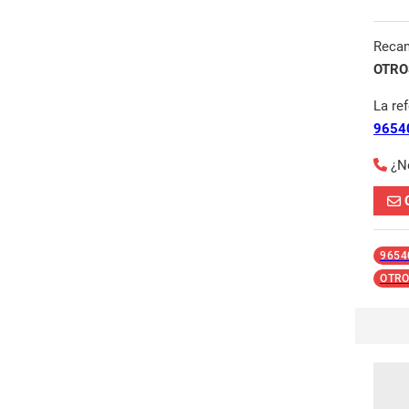
Reca
OTROS
La re
9654
¿N
9654
OTRO