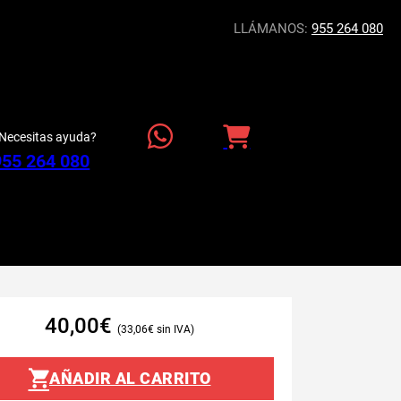
LLÁMANOS:
955 264 080
Necesitas ayuda?
955 264 080
40,00
€
33,06
€
AÑADIR AL CARRITO