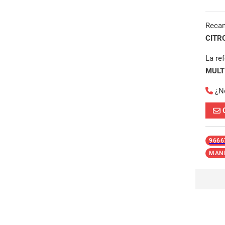
Reca
CITR
La re
MULT
¿N
9666
MAND