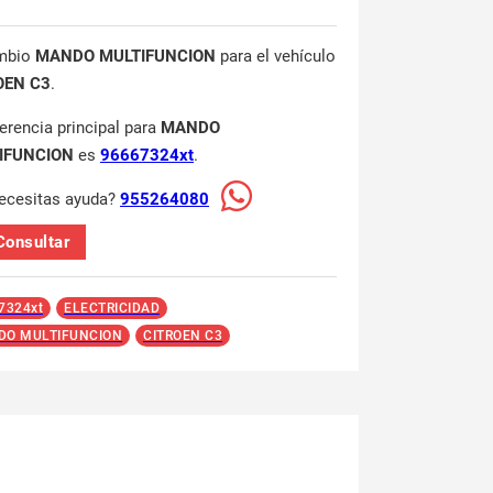
mbio
MANDO MULTIFUNCION
para el vehículo
OEN C3
.
ferencia principal para
MANDO
IFUNCION
es
96667324xt
.
ecesitas ayuda?
955264080
Consultar
7324xt
ELECTRICIDAD
O MULTIFUNCION
CITROEN C3