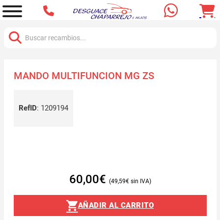
Buscar:
MANDO MULTIFUNCION MG ZS
RefID
:
1209194
60,00
€
49,59
€
AÑADIR AL CARRITO