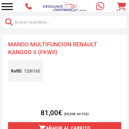
Buscar:
MANDO MULTIFUNCION RENAULT
KANGOO II (FKW0)
RefID
:
1206160
81,00
€
66,94
€
AÑADIR AL CARRITO