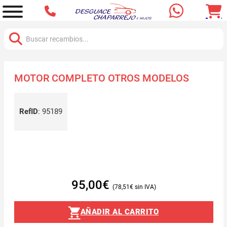
Buscar:
MOTOR COMPLETO OTROS MODELOS
RefID
:
95189
95,00
€
78,51
€
AÑADIR AL CARRITO