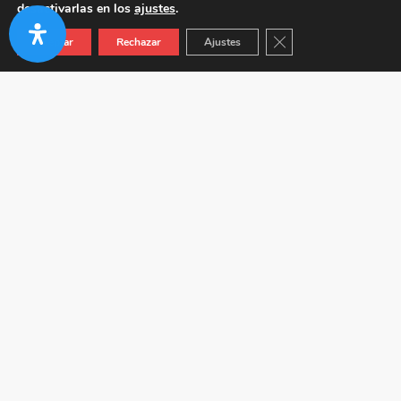
desactivarlas en los
ajustes
.
Cerrar el banner de co
Aceptar
Rechazar
Ajustes
Autovía A-92 KM 24.5 (Junto a Venta Híspalis) 41410