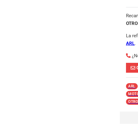
Reca
OTROS
La re
ARL
.
¿N
ARL
MOT
OTRO