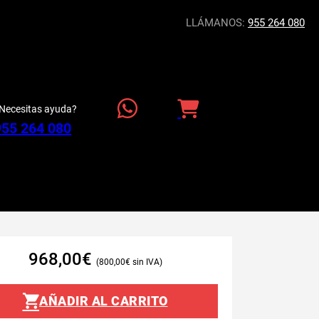
LLÁMANOS:
955 264 080
Necesitas ayuda?
955 264 080
968,00
€
800,00
€
AÑADIR AL CARRITO