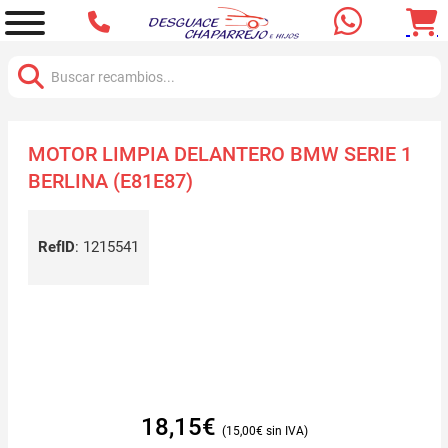
Buscar:
MOTOR LIMPIA DELANTERO BMW SERIE 1
BERLINA (E81E87)
RefID
:
1215541
18,15
€
15,00
€