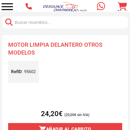
Buscar:
MOTOR LIMPIA DELANTERO OTROS
MODELOS
RefID
:
95602
24,20
€
20,00
€
AÑADIR AL CARRITO