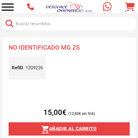
Buscar:
NO IDENTIFICADO MG ZS
RefID
:
1209226
15,00
€
12,40
€
AÑADIR AL CARRITO