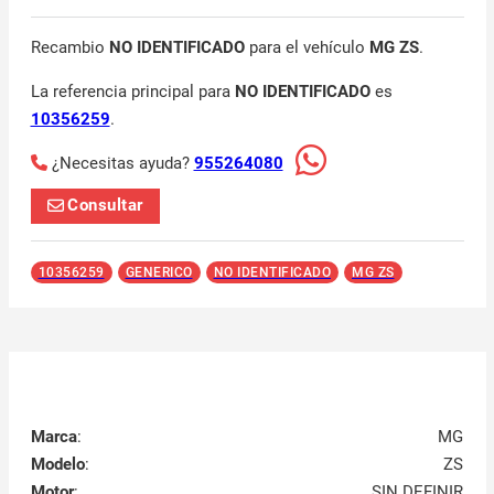
Recambio
NO IDENTIFICADO
para el vehículo
MG ZS
.
La referencia principal para
NO IDENTIFICADO
es
10356259
.
¿Necesitas ayuda?
955264080
Consultar
10356259
GENERICO
NO IDENTIFICADO
MG ZS
Marca
:
MG
Modelo
:
ZS
Motor
:
SIN DEFINIR