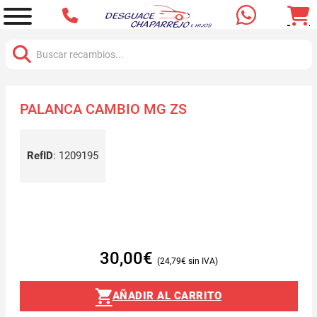
Buscar:
PALANCA CAMBIO MG ZS
RefID
:
1209195
30,00
€
24,79
€
AÑADIR AL CARRITO