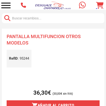
Buscar:
PANTALLA MULTIFUNCION OTROS
MODELOS
RefID
:
95244
36,30
€
30,00
€
AÑADIR AL CARRITO