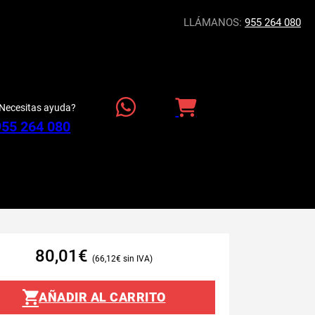
LLÁMANOS:
955 264 080
Necesitas ayuda?
955 264 080
80,01
€
66,12
€
AÑADIR AL CARRITO