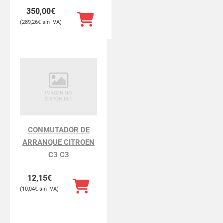
350,00
€
289,26
€
CONMUTADOR DE
ARRANQUE CITROEN
C3 C3
12,15
€
10,04
€