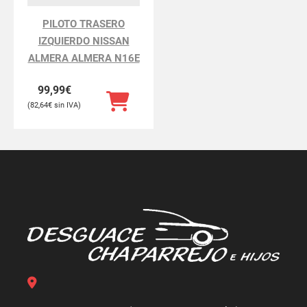
PILOTO TRASERO
IZQUIERDO NISSAN
ALMERA ALMERA N16E
99,99
€
82,64
€