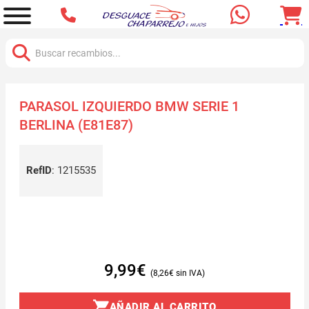
Buscar:
PARASOL IZQUIERDO BMW SERIE 1
BERLINA (E81E87)
RefID
:
1215535
9,99
€
8,26
€
AÑADIR AL CARRITO