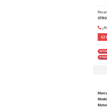
Reca
OTROS
¿N
INTE
OTRO
Marc
Mode
Motor