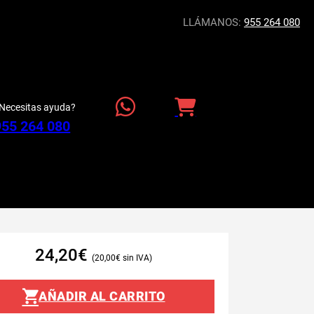
LLÁMANOS:
955 264 080
Necesitas ayuda?
955 264 080
24,20
€
20,00
€
AÑADIR AL CARRITO