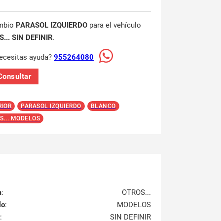
mbio
PARASOL IZQUIERDO
para el vehículo
... SIN DEFINIR
.
ecesitas ayuda?
955264080
Consultar
RIOR
PARASOL IZQUIERDO
BLANCO
S... MODELOS
a
:
OTROS...
lo
:
MODELOS
:
SIN DEFINIR