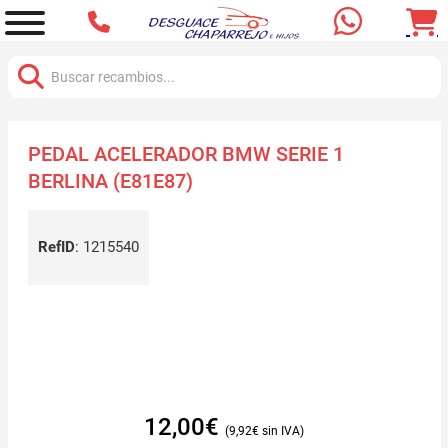
Buscar:
PEDAL ACELERADOR BMW SERIE 1
BERLINA (E81E87)
RefID
:
1215540
12,00
€
9,92
€