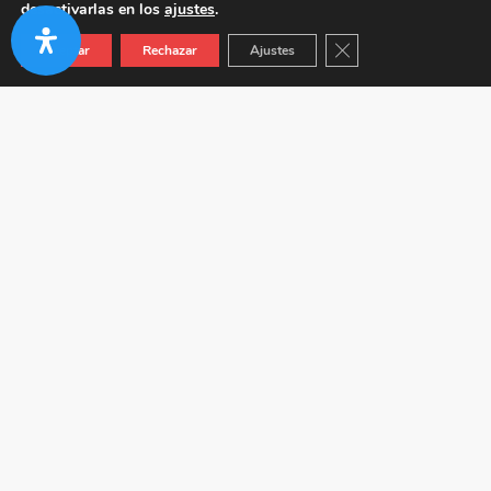
desactivarlas en los
ajustes
.
Cerrar el banner de co
Aceptar
Rechazar
Ajustes
Autovía A-92 KM 24.5 (Junto a Venta Híspalis) 41410