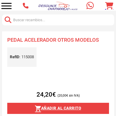
Buscar:
PEDAL ACELERADOR OTROS MODELOS
RefID
:
115008
24,20
€
20,00
€
AÑADIR AL CARRITO