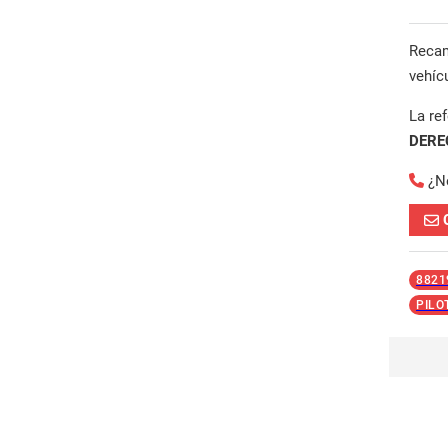
Reca
vehíc
La re
DERE
¿N
8821
PILO