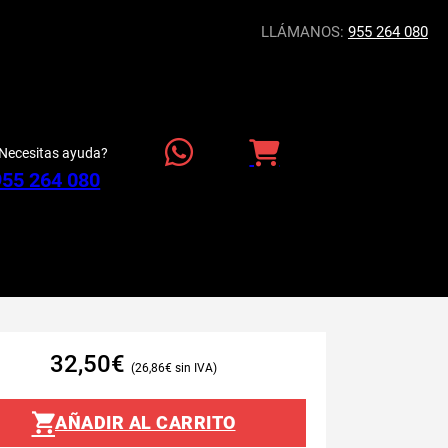
LLÁMANOS:
955 264 080
Necesitas ayuda?
955 264 080
32,50
€
26,86
€
AÑADIR AL CARRITO