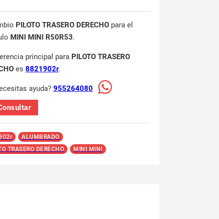
mbio
PILOTO TRASERO DERECHO
para el
ulo
MINI MINI R50R53
.
ferencia principal para
PILOTO TRASERO
CHO
es
8821902r
.
ecesitas ayuda?
955264080
Consultar
902r
ALUMBRADO
TO TRASERO DERECHO
MINI MINI