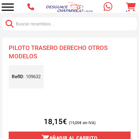
Buscar:
PILOTO TRASERO DERECHO OTROS
MODELOS
RefID
:
109632
18,15
€
15,00
€
AÑADIR AL CARRITO