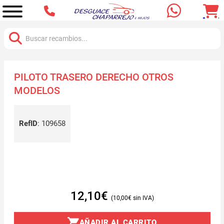
Buscar:
PILOTO TRASERO DERECHO OTROS
MODELOS
RefID
:
109658
12,10
€
10,00
€
AÑADIR AL CARRITO