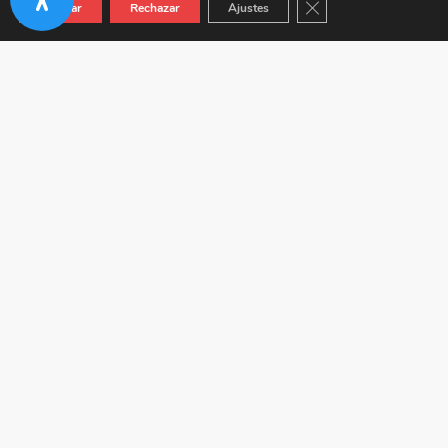
Cerrar el banner de co
Aceptar
Rechazar
Ajustes
Autovía A-92 KM 24.5 (Junto a Venta Híspalis) 41410
Carmona (Sevilla)