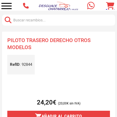
Buscar:
PILOTO TRASERO DERECHO OTROS
MODELOS
RefID
:
92844
24,20
€
20,00
€
AÑADIR AL CARRITO