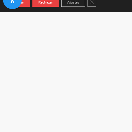
Cerrar el banner de co
Aceptar
Rechazar
Ajustes
Autovía A-92 KM 24.5 (Junto a Venta Híspalis) 41410
Carmona (Sevilla)