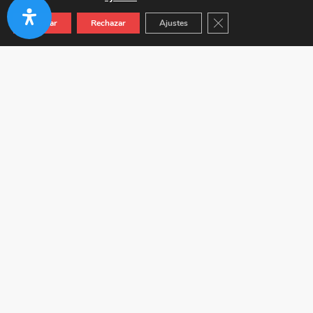
Cerrar el banner de co
Aceptar
Rechazar
Ajustes
Autovía A-92 KM 24.5 (Junto a Venta Híspalis) 41410
Carmona (Sevilla)