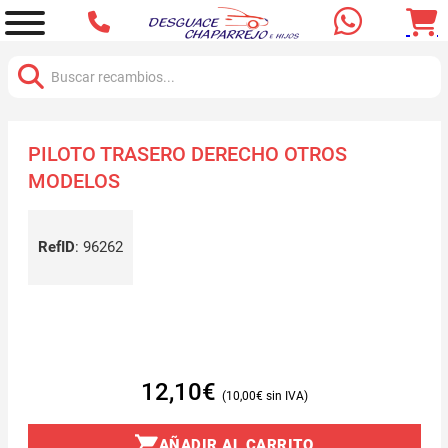
Buscar:
PILOTO TRASERO DERECHO OTROS
MODELOS
RefID
:
96262
12,10
€
10,00
€
AÑADIR AL CARRITO