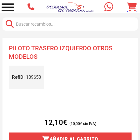
Buscar:
PILOTO TRASERO IZQUIERDO OTROS
MODELOS
RefID
:
109650
12,10
€
10,00
€
AÑADIR AL CARRITO