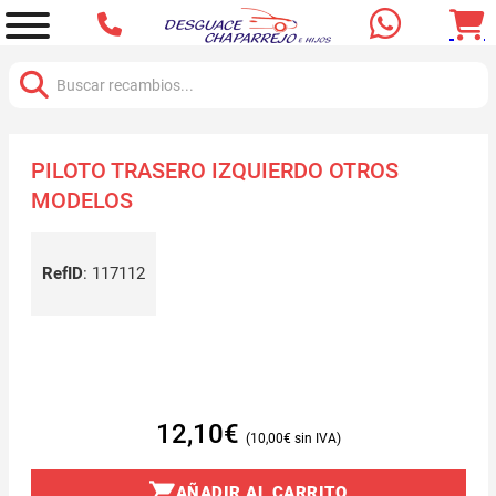
Buscar:
PILOTO TRASERO IZQUIERDO OTROS
MODELOS
RefID
:
117112
12,10
€
10,00
€
AÑADIR AL CARRITO