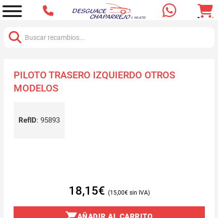
Buscar:
PILOTO TRASERO IZQUIERDO OTROS
MODELOS
RefID
:
95893
18,15
€
15,00
€
AÑADIR AL CARRITO