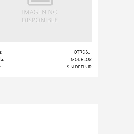
a
:
OTROS...
lo
:
MODELOS
:
SIN DEFINIR