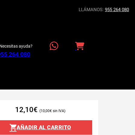
LLÁMANOS:
955 264 080
Necesitas ayuda?
955 264 080
12,10
€
10,00
€
AÑADIR AL CARRITO