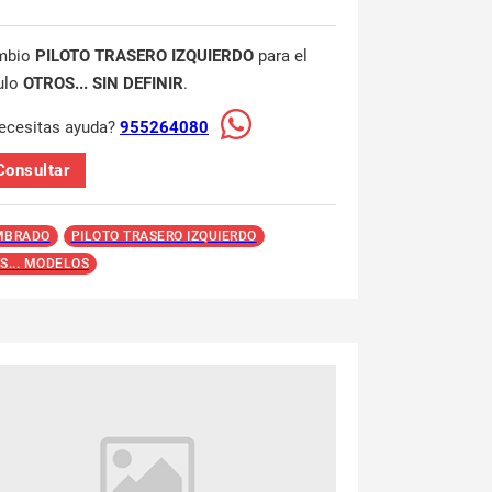
mbio
PILOTO TRASERO IZQUIERDO
para el
ulo
OTROS... SIN DEFINIR
.
ecesitas ayuda?
955264080
Consultar
MBRADO
PILOTO TRASERO IZQUIERDO
S... MODELOS