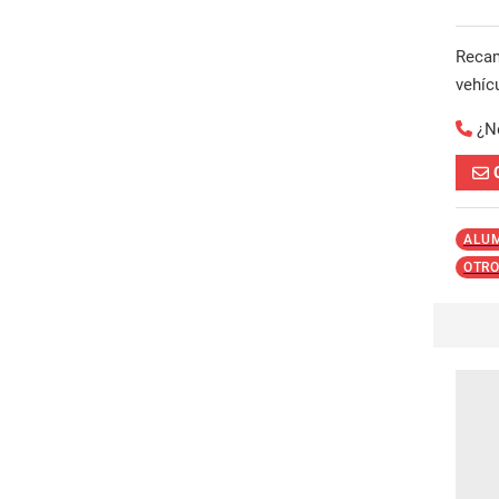
Reca
vehíc
¿N
ALU
OTRO