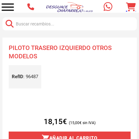
Buscar:
PILOTO TRASERO IZQUIERDO OTROS
MODELOS
RefID
:
96487
18,15
€
15,00
€
AÑADIR AL CARRITO