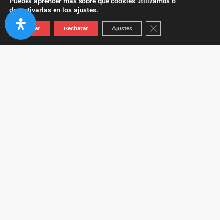
Puedes aprender más sobre qué cookies utilizamos o
desactivarlas en los
ajustes
.
Cerrar el banner de co
Aceptar
Rechazar
Ajustes
Autovía A-92 KM 24.5 (Junto a Venta Híspalis) 41410