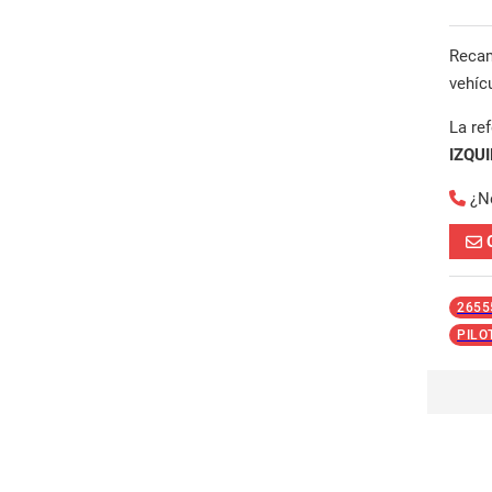
Reca
vehíc
La re
IZQU
¿N
2655
PILO