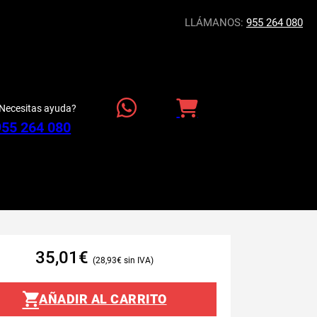
LLÁMANOS:
955 264 080
Necesitas ayuda?
955 264 080
35,01
€
28,93
€
AÑADIR AL CARRITO