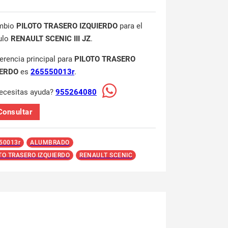
mbio
PILOTO TRASERO IZQUIERDO
para el
ulo
RENAULT SCENIC III JZ
.
ferencia principal para
PILOTO TRASERO
IERDO
es
265550013r
.
ecesitas ayuda?
955264080
Consultar
50013r
ALUMBRADO
TO TRASERO IZQUIERDO
RENAULT SCENIC