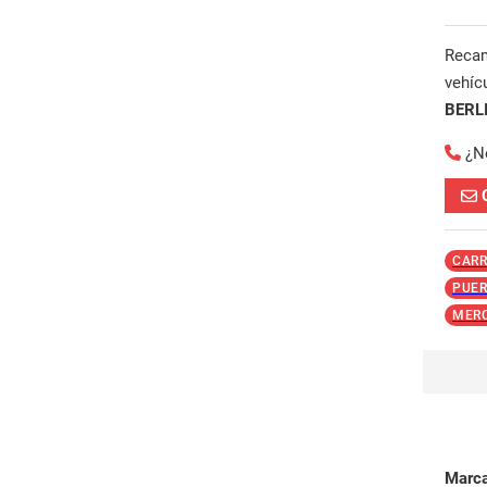
Reca
vehíc
BERL
¿N
CARR
PUER
MERC
Marc