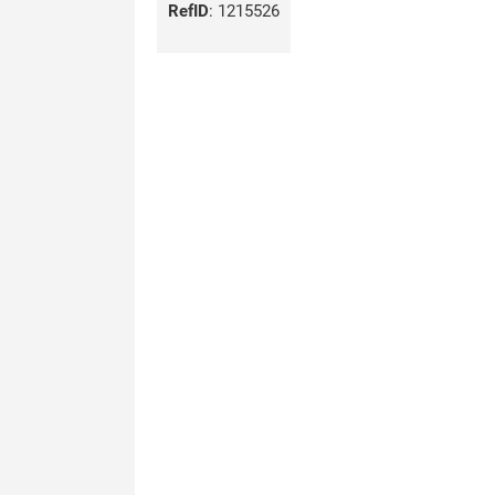
RefID
:
1215526