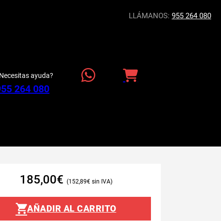
LLÁMANOS:
955 264 080
Necesitas ayuda?
955 264 080
185,00
€
152,89
€
AÑADIR AL CARRITO