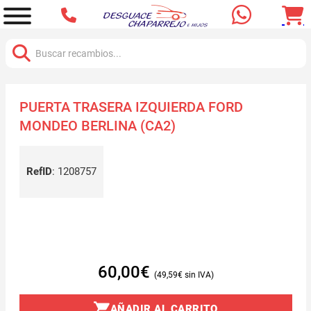
Buscar:
PUERTA TRASERA IZQUIERDA FORD
MONDEO BERLINA (CA2)
RefID
:
1208757
60,00
€
49,59
€
AÑADIR AL CARRITO