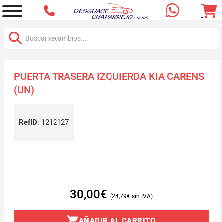
Buscar:
PUERTA TRASERA IZQUIERDA KIA CARENS
(UN)
RefID
:
1212127
30,00
€
24,79
€
AÑADIR AL CARRITO