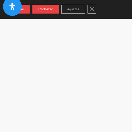
Cerrar el banner de co
Aceptar
Rechazar
Ajustes
Autovía A-92 KM 24.5 (Junto a Venta Híspalis) 41410
Carmona (Sevilla)