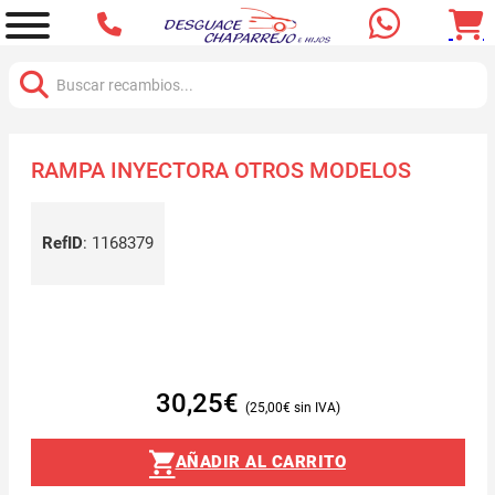
Buscar:
RAMPA INYECTORA OTROS MODELOS
RefID
:
1168379
30,25
€
25,00
€
AÑADIR AL CARRITO