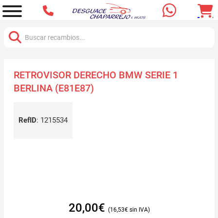
Buscar:
RETROVISOR DERECHO BMW SERIE 1
BERLINA (E81E87)
RefID
:
1215534
20,00
€
16,53
€