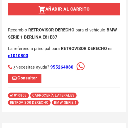
AÑADIR AL CARRITO
Recambio
RETROVISOR DERECHO
para el vehículo
BMW
SERIE 1 BERLINA E81E87
.
La referencia principal para
RETROVISOR DERECHO
es
e1010803
.
¿Necesitas ayuda?
955264080
Consultar
e1010803
CARROCERÍA LATERALES
RETROVISOR DERECHO
BMW SERIE 1