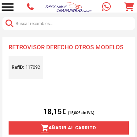
Buscar:
RETROVISOR DERECHO OTROS MODELOS
RefID
:
117092
18,15
€
15,00
€
AÑADIR AL CARRITO