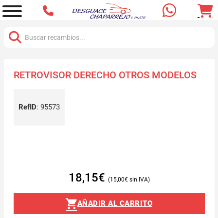
Buscar:
RETROVISOR DERECHO OTROS MODELOS
RefID
:
95573
18,15
€
15,00
€
AÑADIR AL CARRITO