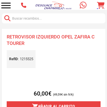
Buscar:
RETROVISOR IZQUIERDO OPEL ZAFIRA C
TOURER
RefID
:
1215525
60,00
€
49,59
€
AÑADIR AL CARRITO