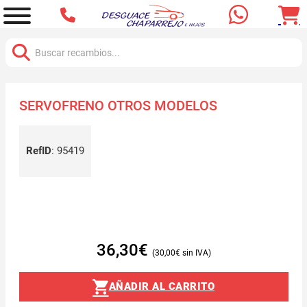
Buscar:
SERVOFRENO OTROS MODELOS
RefID
:
95419
36,30
€
30,00
€
AÑADIR AL CARRITO