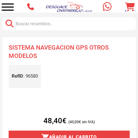
Buscar:
SISTEMA NAVEGACION GPS OTROS
MODELOS
RefID
:
96580
48,40
€
40,00
€
AÑADIR AL CARRITO