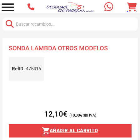
Buscar:
SONDA LAMBDA OTROS MODELOS
RefID
:
475416
12,10
€
10,00
€
AÑADIR AL CARRITO