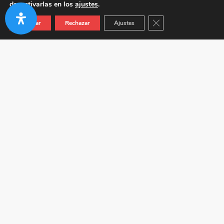
desactivarlas en los
ajustes
.
Cerrar el banner de co
Aceptar
Rechazar
Ajustes
Autovía A-92 KM 24.5 (Junto a Venta Híspalis) 41410