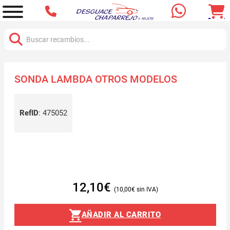
Buscar:
SONDA LAMBDA OTROS MODELOS
RefID
:
475052
12,10
€
10,00
€
AÑADIR AL CARRITO