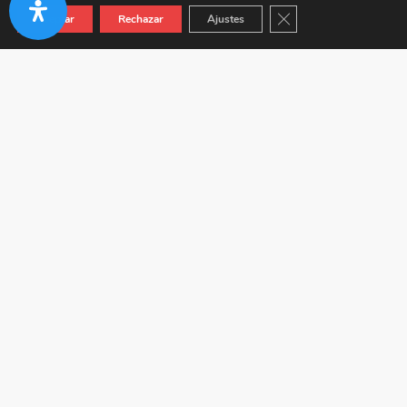
Cerrar el banner de co
Aceptar
Rechazar
Ajustes
Autovía A-92 KM 24.5 (Junto a Venta Híspalis) 41410
Carmona (Sevilla)