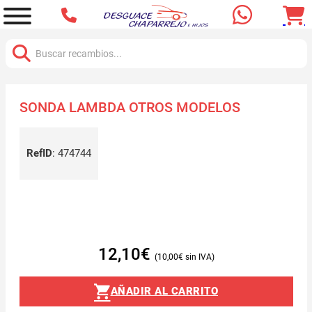
Buscar:
SONDA LAMBDA OTROS MODELOS
RefID
:
474744
12,10
€
10,00
€
AÑADIR AL CARRITO