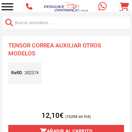
Buscar:
TENSOR CORREA AUXILIAR OTROS
MODELOS
RefID
:
302374
12,10
€
10,00
€
AÑADIR AL CARRITO